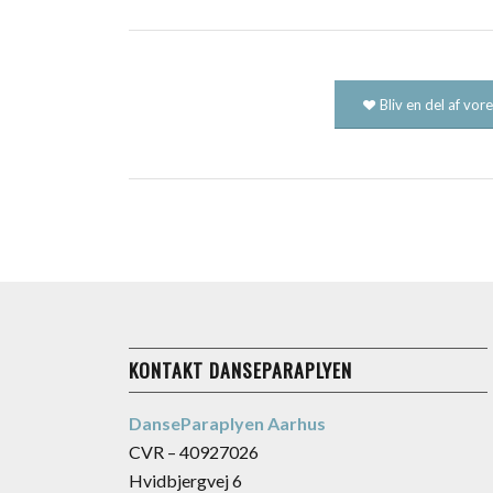
Bliv en del af vo
KONTAKT DANSEPARAPLYEN
DanseParaplyen Aarhus
CVR – 40927026
Hvidbjergvej 6