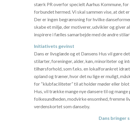
stærk PR overfor specielt Aarhus Kommune, for d
forbundet hermed. Vi skal sammen vise, at det er
Der er ingen begrænsning for hvilke danseformer,
skabe et miljø, der motiverer, udvikler og giver al
inspirere i fælles samarbejde med de andre stilar
Initiativets gevinst
Dans er livsglæde og et Dansens Hus vil gøre de
stilarter, foreninger, alder, køn, minoriteter og i
tilhørsforhold, som f.eks. en lokalforankret idr
opland og træner, hvor det nu lige er muligt, mås
for “klubfaciliteter” til at holder møder eller b
Hus, vil trække mange nye dansere til og mange gæ
folkesundheden, modvirke ensomhed, fremme li
verdenskortet som danseby.
Dans bringer s