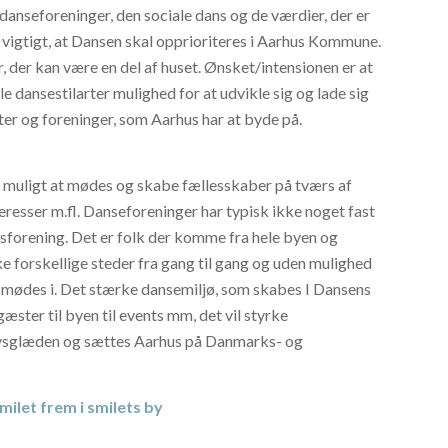
anseforeninger, den sociale dans og de værdier, der er
 vigtigt, at Dansen skal opprioriteres i Aarhus Kommune.
 der kan være en del af huset. Ønsket/intensionen er at
le dansestilarter mulighed for at udvikle sig og lade sig
ter og foreninger, som Aarhus har at byde på.
t muligt at mødes og skabe fællesskaber på tværs af
nteresser m.fl. Danseforeninger har typisk ikke noget fast
ætsforening. Det er folk der komme fra hele byen og
ke forskellige steder fra gang til gang og uden mulighed
lot mødes i. Det stærke dansemiljø, som skabes I Dansens
ster til byen til events mm, det vil styrke
vsglæden og sættes Aarhus på Danmarks- og
milet frem i smilets by