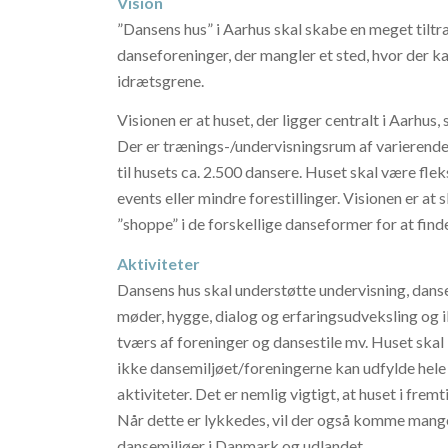
Vision
”Dansens hus” i Aarhus skal skabe en meget tilt
danse
foreninger, der mangler et sted, hvor der 
idrætsgrene.
Visionen er at huset, der ligger centralt i Aarhus
Der er trænings-/undervisningsrum af varierende s
til husets ca. 2.500 dansere. Huset skal være fle
events eller mindre forestillinger. Visionen er at s
”shoppe” i de forskellige danseformer for at find
Aktiviteter
Dansens hus skal understøtte undervisning, dansef
møder, hygge, dialog og erfaringsudveksling og 
tværs af foreninger og dansestile mv. Huset skal 
ikke dansemiljøet/foreningerne kan udfylde hel
aktiviteter. Det er nemlig vigtigt, at huset i frem
Når dette er lykkedes, vil der også komme mang
dansemiljøer i Danmark og udlandet.