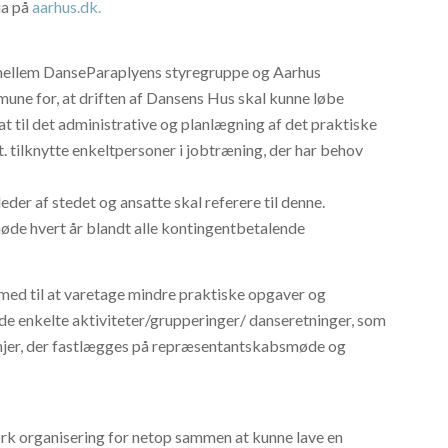
ia på
aarhus.dk.
 mellem DanseParaplyens styregruppe og Aarhus
ne for, at driften af Dansens Hus skal kunne løbe
 til det administrative og planlægning af det praktiske
vt. tilknytte enkeltpersoner i jobtræning, der har behov
er af stedet og ansatte skal referere til denne.
de hvert år blandt alle kontingentbetalende
 er med til at varetage mindre praktiske opgaver og
 de enkelte aktiviteter/grupperinger/ danseretninger, som
gslinjer, der fastlægges på repræsentantskabsmøde og
ærk organisering for netop sammen at kunne lave en