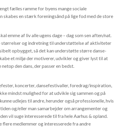
rængt fælles ramme for byens mange sociale
kan skabes en stærk foreningsånd på lige fod med de store
, skal emme af liv alle ugens dage – dag som sen aften/nat.
tørrelser og indretning til understøttelse af aktiviteter
ksibelt opbygget, så det kan understøtte større danse-
kabe et miljø der motiverer, udvikler og giver lyst til at
e netop den dans, der passer en bedst.
ester, koncerter, dansefestivaller, foredrag/inspiration,
ikke mindst mulighed for at udvikle sig sammen og på
kunne udlejes til andre, herunder også professionelle, hvis
e tiden og/eller man samarbejder om arrangementer og
tiden vil suge interesserede til fra hele Aarhus & opland.
e flere medlemmer og interesserede fra andre