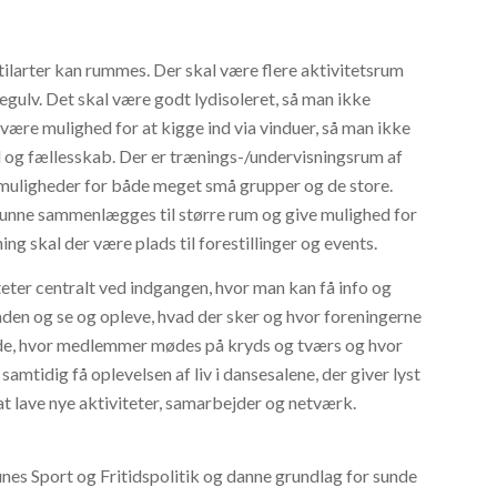
stilarter kan rummes. Der skal være flere aktivitetsrum
segulv. Det skal være godt lydisoleret, så man ikke
l være mulighed for at kigge ind via vinduer, så man ikke
 og fællesskab. Der er trænings-/undervisningsrum af
 er muligheder for både meget små grupper og de store.
unne sammenlægges til større rum og give mulighed for
ng skal der være plads til forestillinger og events.
eter centralt ved indgangen, hvor man kan få info og
gaden og se og opleve, hvad der sker og hvor foreningerne
åde, hvor medlemmer mødes på kryds og tværs og hvor
amtidig få oplevelsen af liv i dansesalene, der giver lyst
l at lave nye aktiviteter, samarbejder og netværk.
es Sport og Fritidspolitik og danne grundlag for sunde