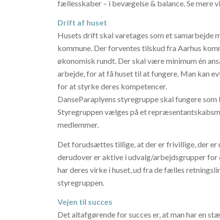
fællesskaber – i bevægelse & balance.
Se mere v
Drift af huset
Husets drift skal varetages som et samarbejde
kommune. Der forventes tilskud fra Aarhus kommu
økonomisk rundt. Der skal være minimum én ansat
arbejde, for at få huset til at fungere. Man kan e
for at styrke deres kompetencer.
DanseParaplyens styregruppe skal fungere som led
Styregruppen vælges på et repræsentantskabsmø
medlemmer.
Det forudsættes tillige, at der er frivillige, der
derudover er aktive i udvalg/arbejdsgrupper for
har deres virke i huset, ud fra de fælles retnin
styregruppen.
Vejen til succes
Det altafgørende for succes er, at man har en st