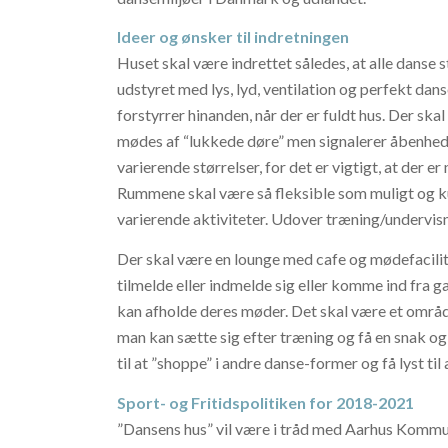
Ideer og ønsker til indretningen
Huset skal være indrettet således, at alle danse 
udstyret med lys, lyd, ventilation og perfekt dan
forstyrrer hinanden, når der er fuldt hus. Der ska
mødes af “lukkede døre” men signalerer åbenhed
varierende størrelser, for det er vigtigt, at der
Rummene skal være så fleksible som muligt og k
varierende aktiviteter. Udover træning/undervisni
Der skal være en lounge med cafe og mødefacilit
tilmelde eller indmelde sig eller komme ind fra 
kan afholde deres møder. Det skal være et omr
man kan sætte sig efter træning og få en snak og s
til at ”shoppe” i andre danse-former og få lyst ti
Sport- og Fritidspolitiken for 2018-2021
”Dansens hus” vil være i tråd med Aarhus Kommun