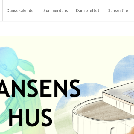
Dansekalender
Sommerdans
Danseteltet
Dansestile