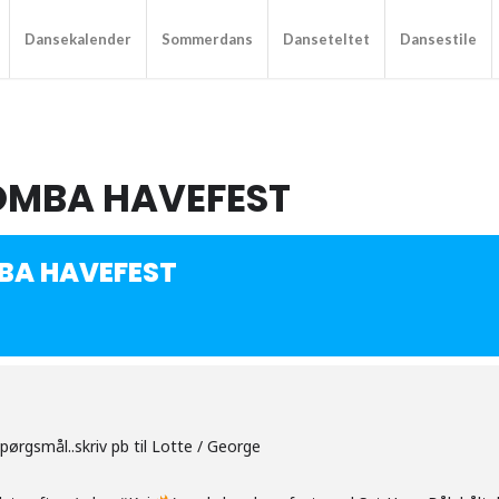
Dansekalender
Sommerdans
Danseteltet
Dansestile
OMBA HAVEFEST
BA HAVEFEST
 spørgsmål..skriv pb til Lotte / George