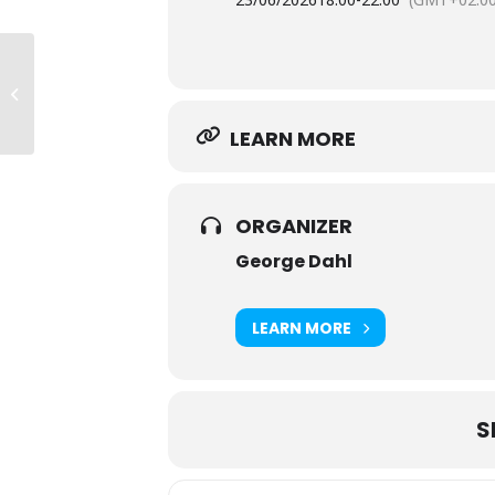
TirsdagsTango på Turkis – TDC Joe
LEARN MORE
ORGANIZER
George Dahl
LEARN MORE
S