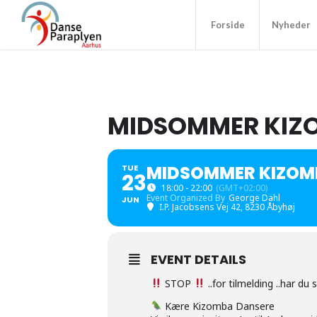
Forside
Nyheder
MIDSOMMER KIZ
MIDSOMMER KIZOM
TUE
23
18:00 - 22:00
(GMT+02:00)
Event Organized By
George Dahl
JUN
I.P. Jacobsens Vej 42, 8230 Åbyhøj
EVENT DETAILS
STOP
..for tilmelding ..har du
Kære Kizomba Dansere