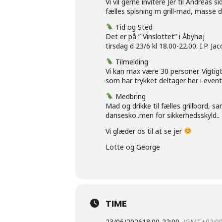
Vi vil gerne invitere Jer til Andreas 
fælles spisning m grill-mad, masse d
Tid og Sted
Det er på ” Vinslottet” i Åbyhøj
tirsdag d 23/6 kl 18.00-22.00. I.P. J
Tilmelding
Vi kan max være 30 personer. Vigtig
som har trykket deltager her i event
Medbring
Mad og drikke til fælles grillbord, sa
dansesko..men for sikkerhedsskyld.. 
Vi glæder os til at se jer
Lotte og George
TIME
23/06/2026
18:00
-
22:00
(GMT+02:00