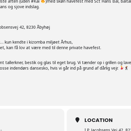
sidste aften (uden #Kai
)med skøn havefest med Sct Hans Bål, båltal
ans og sjove indslag.
acobsensvej 42, 8230 Åbyhøj
t… kun kendte i kizomba miljøet Århus,
et, kan få lov at være med til denne private havefest.
mt tallerkner, bestik og glas til eget brug. Vi tænder op i grillen og l
osse indendørs dansesko, hvis vi går ind på grund af dårlig vejr.
LOCATION
I.P. Jacobsens Vej 42, 8
)