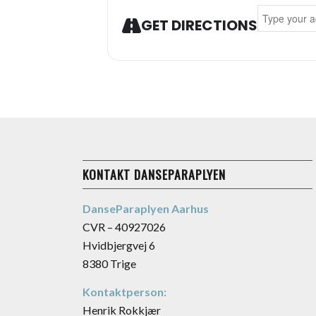
Address - M
GET DIRECTIONS
KONTAKT DANSEPARAPLYEN
DanseParaplyen Aarhus
CVR – 40927026
Hvidbjergvej 6
8380 Trige
Kontaktperson:
Henrik Rokkjær