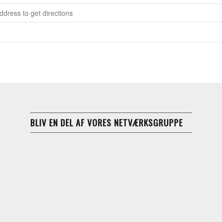
idsommer Kizomba Havefest [A1dbTEq81]
BLIV EN DEL AF VORES NETVÆRKSGRUPPE