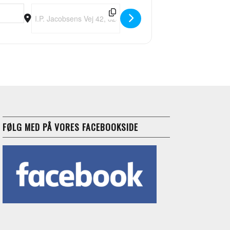
Destination Address - Midsommer Kizomba Havefest [wS
FØLG MED PÅ VORES FACEBOOKSIDE