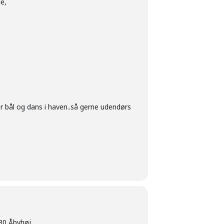
e,
aver bål og dans i haven..så gerne udendørs
230 Åbyhøj