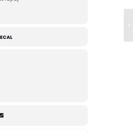
Sw
ECAL