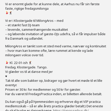
Vi er enormt glade for at kunne dele, at Aarhus nu får sin første
faste, rigtige fredagsmilonga
Vi er i Klostergade til MilongAros – med
– et stærkt fast DJ-team
– levende, sammenhængende musikalitet
– og løbende invitation af gæste-DJs udefra, så vi får impulser både
fra Danmark og udlandet.
MilongAros er tænkt som et sted med varme, nærvær og kontinuitet
– hvor man kan komme ofte, lære rummet at kende og lade
milongaen vokse over tid.
Kl. 22-01-ish
Fredag. Klostergade. Tango.
Vi glæder os til at danse med jer
♥️
Tak til alle som bakker op, bidrager og gør hvert et møde til et lille
eventyr.
Prisen er 30 kr. for medlemmer og 50 kr for gæster.
Har du været til FredagsPractica inden, er billetten allerede betalt.
Du kan også gå på hjemmesiden og erhverve dig et VIP practica
medlemsskab – så er alle årets practica glæder betalt:) Det eneste
du skal huske er danseskoene.
https://tangoaarhus.dk/