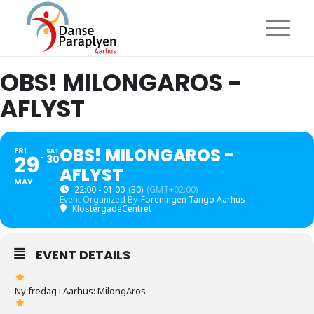
OBS! MILONGAROS -
AFLYST
OBS! MILONGAROS -
FRI
SAT
29
30
AFLYST
MAY
22:00 - 01:00
(30)
(GMT+02:00)
Event Organized By
Foreningen Tango Aarhus
KlostergadeCentret
EVENT DETAILS
Ny fredag i Aarhus: MilongAros