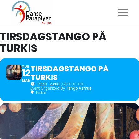
TIRSDAGSTANGO PÅ
TURKIS
TIRSDAGSTANGO PÅ
TUE
12
TURKIS
MAR
19:30 - 23:00
(GMT+01:00)
Event Organized By
Tango Aarhus
turkis