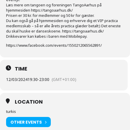
Læs mere om tangoen og foreningen TangoAarhus på
hjemmesiden https://tangoaarhus.dk/
Prisen er 30 kr. for medlemmer og 50 kr for gæster.
Du kan også gå på hjemmesiden og erhverve dig et VIP practica
medlemsskab – så er alle årets practica glæder betalt:) Det eneste
du skal huske er danseskoene. https://tangoaarhus.dk/
Drikkevarer kan købes i baren med Mobilepay.
https://www.facebook.com/events/1550212065562891/
TIME
12/03/2024
19:30
-
23:00
(GMT+01:00)
LOCATION
turkis
OTHER EVENTS