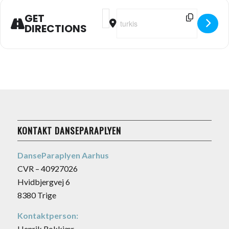
Address - TirsdagsTango på Turkis [2
Destination Address - Tirsdags
GET
DIRECTIONS
KONTAKT DANSEPARAPLYEN
DanseParaplyen Aarhus
CVR – 40927026
Hvidbjergvej 6
8380 Trige
Kontaktperson:
Henrik Rokkjær